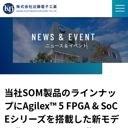
ト
グ
ル
ナ
NEWS & EVENT
ビ
ゲ
ニュース & イベント
ー
シ
ョ
ン
当社SOM製品のラインナッ
プにAgilex™ 5 FPGA & SoC
Eシリーズを搭載した新モデ