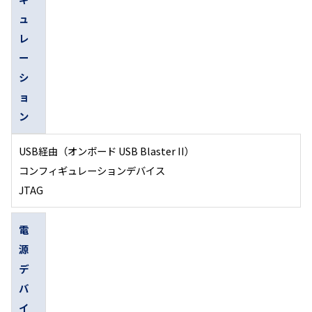
ュ
レ
ー
シ
ョ
ン
USB経由（オンボード USB Blaster II）
コンフィギュレーションデバイス
JTAG
電
源
デ
バ
イ