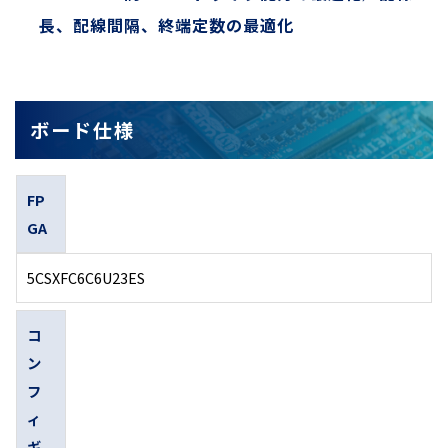
長、配線間隔、終端定数の最適化
ボード仕様
FP
GA
5CSXFC6C6U23ES
コ
ン
フ
ィ
ギ