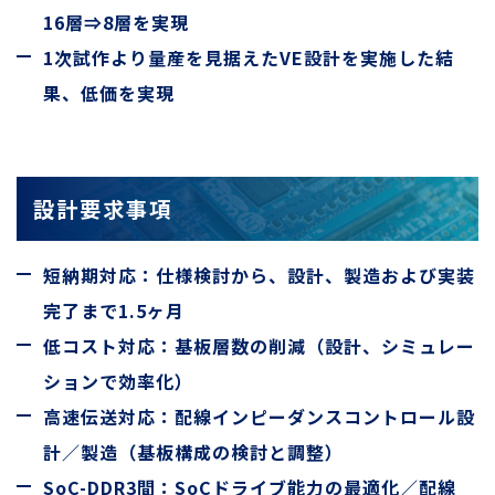
16層⇒8層を実現
1次試作より量産を見据えたVE設計を実施した結
果、低価を実現
設計要求事項
短納期対応：仕様検討から、設計、製造および実装
完了まで1.5ヶ月
低コスト対応：基板層数の削減（設計、シミュレー
ションで効率化）
高速伝送対応：配線インピーダンスコントロール設
計／製造（基板構成の検討と調整）
SoC-DDR3間：SoCドライブ能力の最適化／配線