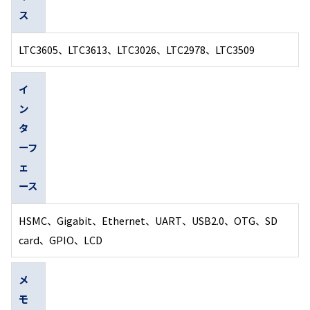
ス
LTC3605、LTC3613、LTC3026、LTC2978、LTC3509
イ
ン
タ
ーフ
ェ
ース
HSMC、Gigabit、Ethernet、UART、USB2.0、OTG、SD
card、GPIO、LCD
メ
モ