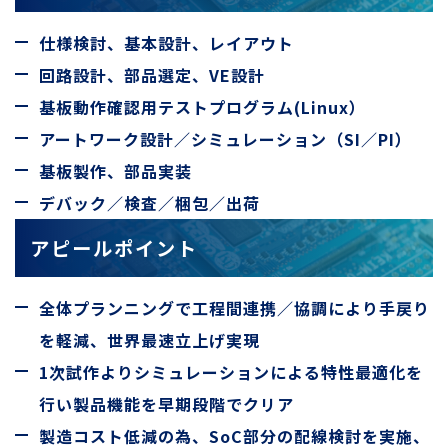
仕様検討、基本設計、レイアウト
回路設計、部品選定、VE設計
基板動作確認用テストプログラム(Linux）
アートワーク設計／シミュレーション（SI／PI）
基板製作、部品実装
デバック／検査／梱包／出荷
アピールポイント
全体プランニングで工程間連携／協調により手戻り
を軽減、世界最速立上げ実現
1次試作よりシミュレーションによる特性最適化を
行い製品機能を早期段階でクリア
製造コスト低減の為、SoC部分の配線検討を実施、