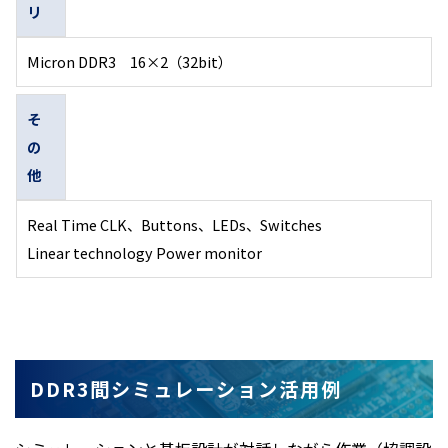
リ
Micron DDR3 16×2（32bit）
そ
の
他
Real Time CLK、Buttons、LEDs、Switches
Linear technology Power monitor
DDR3間シミュレーション活用例