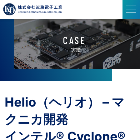
ト
グ
ル
ナ
CASE
ビ
ゲ
実績
ー
シ
ョ
ン
Helio（ヘリオ） – マ
クニカ開発
インテル® Cyclone®