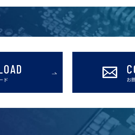
LOAD
C
ード
お